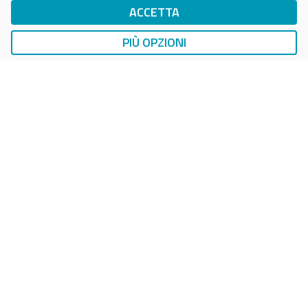
ACCETTA
DropTicket Smart Parking
Ricerca, Prenotazione e Acquisto
PIÙ OPZIONI
AUTO
LAVAGGIO AUTO
EasyCarWash Lavaggio Auto
Lavaggio in Postazioni Fisse