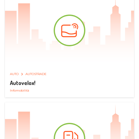
AUTO
AUTOSTRADE
Autovelox!
Infomobilità