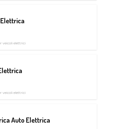
Elettrica
veicoli elettrici
Elettrica
veicoli elettrici
ica Auto Elettrica