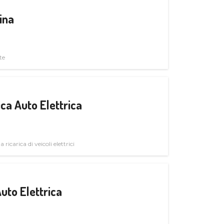
ina
te
ica Auto Elettrica
 ricarica di veicoli elettrici
uto Elettrica