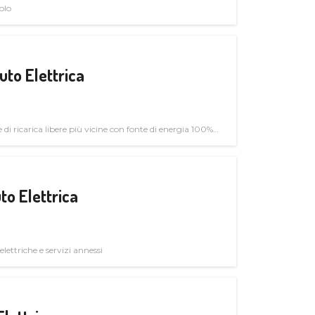
olo
uto Elettrica
di ricarica libere più vicine con fonte di energia 100%
to Elettrica
elettriche e servizi annessi