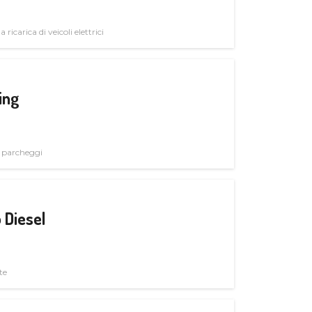
 ricarica di veicoli elettrici
ing
i parcheggi
 Diesel
te