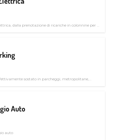
Elettrica
ttrica, dalla prenotazione di ricariche in colonnine per il
trutturali per il mercato business
rking
ettivamente sostato in parcheggi, metropolitane,
gio Auto
gio auto