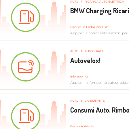
AUTO
RICARICA AUTO ELETTRICA
BMW Charging Ricaric
Ricarica in Postazioni Fisse
App per la ricerca delle stazioni per la
specifiche tecniche
AUTO
AUTOSTRADE
Autovelox!
Infomobilità
App per l'infomobilità autostradale
AUTO
CARBURANTE
Consumi Auto, Rimbo
Gestione Veicolo