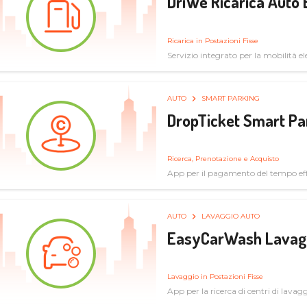
DriWe Ricarica Auto 
Ricarica in Postazioni Fisse
Servizio integrato per la mobilità ele
mercato consumer a soluzioni infras
AUTO
SMART PARKING
DropTicket Smart Pa
Ricerca, Prenotazione e Acquisto
App per il pagamento del tempo eff
tram, bus
AUTO
LAVAGGIO AUTO
EasyCarWash Lavag
Lavaggio in Postazioni Fisse
App per la ricerca di centri di lavag