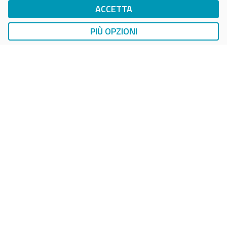
ACCETTA
DropTicket Smart Parking
Ricerca, Prenotazione e Acquisto
PIÙ OPZIONI
AUTO
LAVAGGIO AUTO
EasyCarWash Lavaggio Auto
Lavaggio in Postazioni Fisse