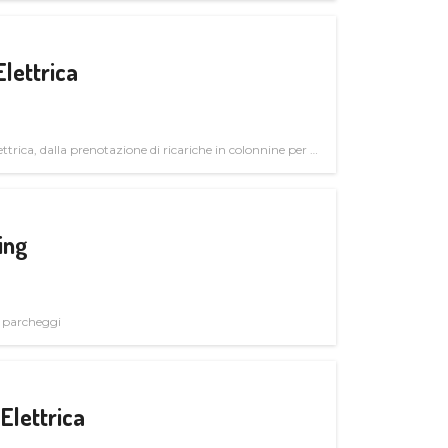
Elettrica
ttrica, dalla prenotazione di ricariche in colonnine per il
trutturali per il mercato business
ing
i parcheggi
Elettrica