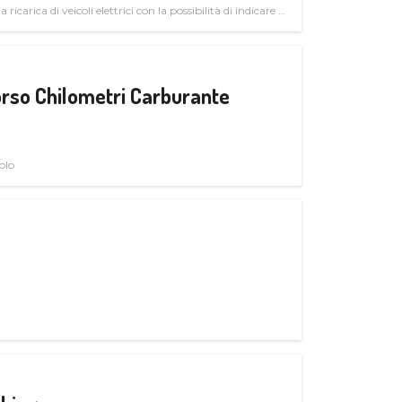
 ricarica di veicoli elettrici con la possibilità di indicare le
rso Chilometri Carburante
olo