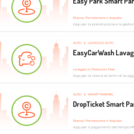
Easy Park Smart Pa
Ricerca, Prenotazione e Acquisto
App per la prenotazione e la gestio
prenotazione di ricariche elettriche
AUTO
LAVAGGIO AUTO
EasyCarWash Lavag
Lavaggio in Postazioni Fisse
App per la ricerca di centri di lavag
AUTO
SMART PARKING
DropTicket Smart Pa
Ricerca, Prenotazione e Acquisto
App per il pagamento del tempo eff
tram, bus