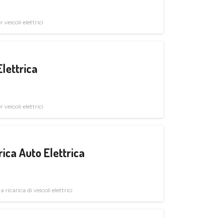
veicoli elettrici
Elettrica
veicoli elettrici
ica Auto Elettrica
 ricarica di veicoli elettrici