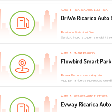
AUTO
RICARICA AUTO ELETTRICA
DriWe Ricarica Auto 
Ricarica in Postazioni Fisse
Servizio integrato per la mobilità ele
mercato consumer a soluzioni infras
AUTO
SMART PARKING
Flowbird Smart Park
Ricerca, Prenotazione e Acquisto
App per la ricerca e prenotazione d
AUTO
RICARICA AUTO ELETTRICA
Evway Ricarica Auto 