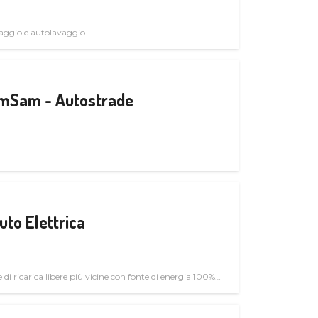
avaggio e autolavaggio
CamSam - Autostrade
uto Elettrica
di ricarica libere più vicine con fonte di energia 100%