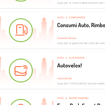
App per la ricerca delle stazioni per la
specifiche tecniche
AUTO
CARBURANTE
Consumi Auto, Rimbo
Gestione Veicolo
App per la gestione dei costi del veic
AUTO
AUTOSTRADE
Autovelox!
Infomobilità
App per l'infomobilità autostradale
AUTO
SMART PARKING