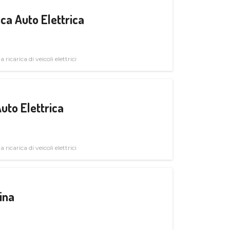
ica Auto Elettrica
 ricarica di veicoli elettrici
uto Elettrica
 ricarica di veicoli elettrici
ina