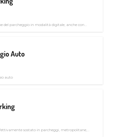
rking
ne del parcheggio in modalità digitale, anche con
gio Auto
gio auto
rking
ettivamente sostato in parcheggi, metropolitane,