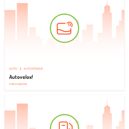
AUTO
AUTOSTRADE
Autovelox!
Infomobilità