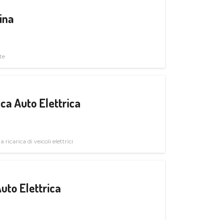
ina
te
ica Auto Elettrica
 ricarica di veicoli elettrici
uto Elettrica