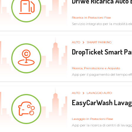
DriWe Ricarica Auto 
Ricarica in Postazioni Fisse
Servizio integrato per la mobilità ele
mercato consumer a soluzioni infras
AUTO
SMART PARKING
DropTicket Smart Pa
Ricerca, Prenotazione e Acquisto
App per il pagamento del tempo eff
tram, bus
AUTO
LAVAGGIO AUTO
EasyCarWash Lavag
Lavaggio in Postazioni Fisse
App per la ricerca di centri di lavag