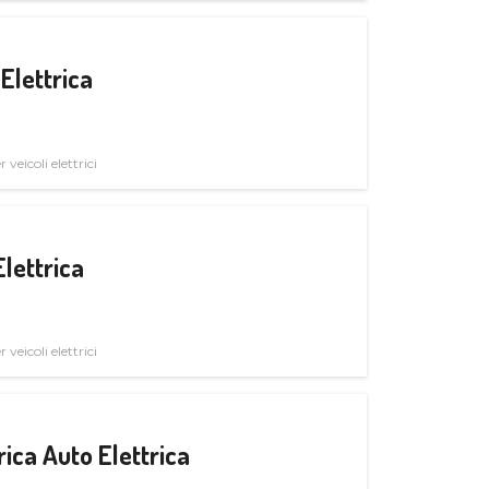
Elettrica
veicoli elettrici
Elettrica
veicoli elettrici
ica Auto Elettrica