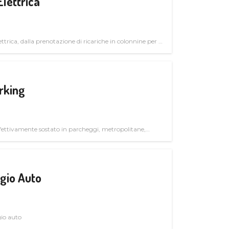
Elettrica
ttrica, dalla prenotazione di ricariche in colonnine per il
trutturali per il mercato business
rking
ettivamente sostato in parcheggi, metropolitane,
gio Auto
gio auto