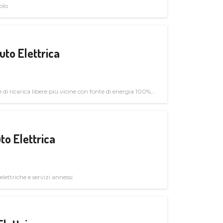
olo
uto Elettrica
di ricarica libere più vicine con fonte di energia 100%
to Elettrica
elettriche e servizi annessi