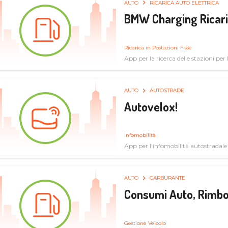
AUTO
RICARICA AUTO ELETTRICA
BMW Charging Ricaric
Ricarica in Postazioni Fisse
App per la ricerca delle stazioni per la
specifiche tecniche
AUTO
AUTOSTRADE
Autovelox!
Infomobilità
App per l'infomobilità autostradale
AUTO
CARBURANTE
Consumi Auto, Rimbo
Gestione Veicolo