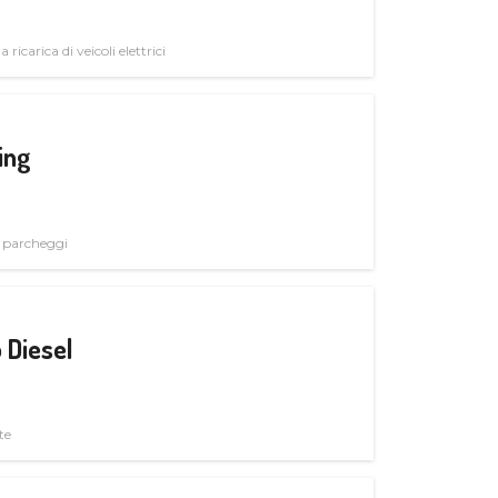
 ricarica di veicoli elettrici
ing
i parcheggi
 Diesel
te