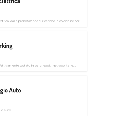
Elettrica
ttrica, dalla prenotazione di ricariche in colonnine per il
trutturali per il mercato business
rking
ettivamente sostato in parcheggi, metropolitane,
gio Auto
gio auto