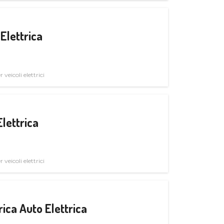
Elettrica
veicoli elettrici
Elettrica
veicoli elettrici
ica Auto Elettrica