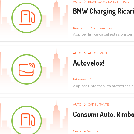
AUTO
RICARICA AUTO ELETTRICA
BMW Charging Ricaric
Ricarica in Postazioni Fisse
App per la ricerca delle stazioni per la
specifiche tecniche
AUTO
AUTOSTRADE
Autovelox!
Infomobilità
App per l'infomobilità autostradale
AUTO
CARBURANTE
Consumi Auto, Rimbo
Gestione Veicolo