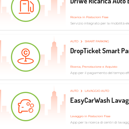
DriWe Ricarica Auto 
Ricarica in Postazioni Fisse
Servizio integrato per la mobilità ele
mercato consumer a soluzioni infras
AUTO
SMART PARKING
DropTicket Smart Pa
Ricerca, Prenotazione e Acquisto
App per il pagamento del tempo eff
tram, bus
AUTO
LAVAGGIO AUTO
EasyCarWash Lavag
Lavaggio in Postazioni Fisse
App per la ricerca di centri di lavag