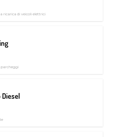
 ricarica di veicoli elettrici
ing
i parcheggi
 Diesel
te