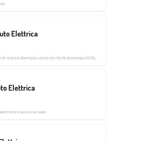
olo
uto Elettrica
di ricarica libere più vicine con fonte di energia 100%
to Elettrica
elettriche e servizi annessi