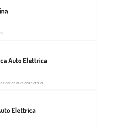
ina
te
ica Auto Elettrica
 ricarica di veicoli elettrici
uto Elettrica