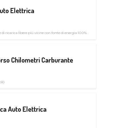
uto Elettrica
di ricarica libere più vicine con fonte di energia 100%
rso Chilometri Carburante
olo
a Auto Elettrica