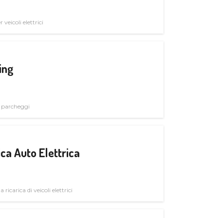
veicoli elettrici
ing
i parcheggi
ica Auto Elettrica
 ricarica di veicoli elettrici