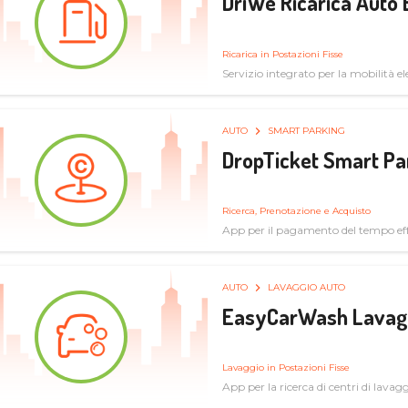
DriWe Ricarica Auto 
Ricarica in Postazioni Fisse
Servizio integrato per la mobilità ele
mercato consumer a soluzioni infras
AUTO
SMART PARKING
DropTicket Smart Pa
Ricerca, Prenotazione e Acquisto
App per il pagamento del tempo eff
tram, bus
AUTO
LAVAGGIO AUTO
EasyCarWash Lavag
Lavaggio in Postazioni Fisse
App per la ricerca di centri di lavag