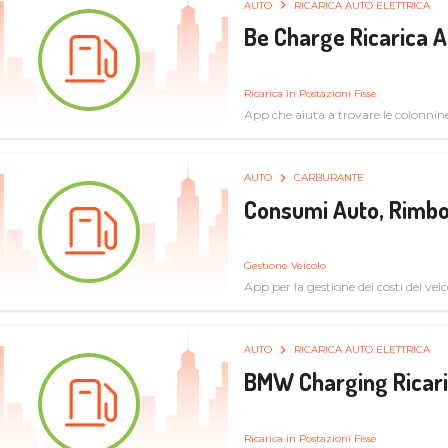
AUTO
RICARICA AUTO ELETTRICA
Be Charge Ricarica A
Ricarica in Postazioni Fisse
App che aiuta a trovare le colonnine 
pulita
AUTO
CARBURANTE
Consumi Auto, Rimbo
Gestione Veicolo
App per la gestione dei costi del veic
AUTO
RICARICA AUTO ELETTRICA
BMW Charging Ricaric
Ricarica in Postazioni Fisse