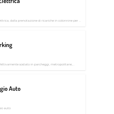
Elettrica
ttrica, dalla prenotazione di ricariche in colonnine per il
trutturali per il mercato business
rking
ettivamente sostato in parcheggi, metropolitane,
gio Auto
gio auto