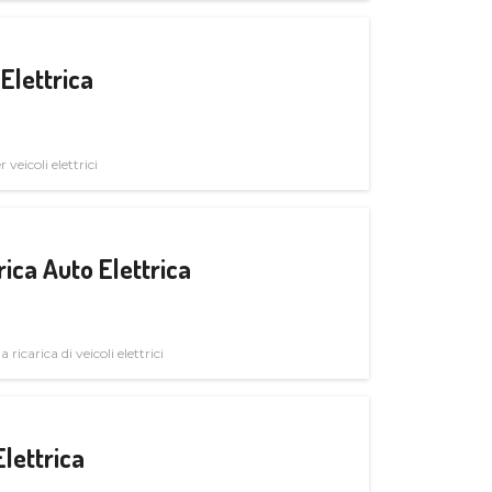
Elettrica
veicoli elettrici
ica Auto Elettrica
 ricarica di veicoli elettrici
Elettrica