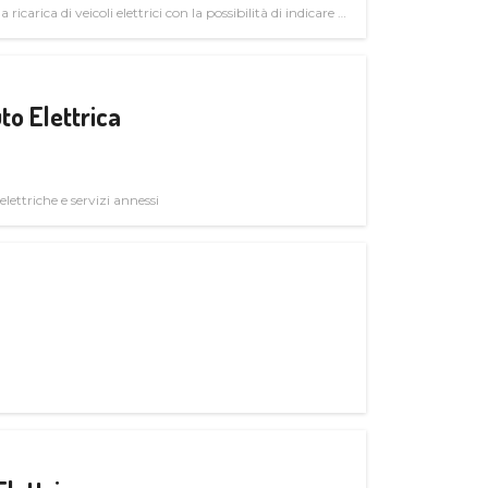
 ricarica di veicoli elettrici con la possibilità di indicare le
to Elettrica
elettriche e servizi annessi