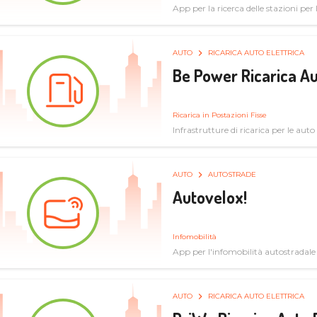
App per la ricerca delle stazioni per la
specifiche tecniche
AUTO
RICARICA AUTO ELETTRICA
Be Power Ricarica Au
Ricarica in Postazioni Fisse
Infrastrutture di ricarica per le auto 
AUTO
AUTOSTRADE
Autovelox!
Infomobilità
App per l'infomobilità autostradale
AUTO
RICARICA AUTO ELETTRICA