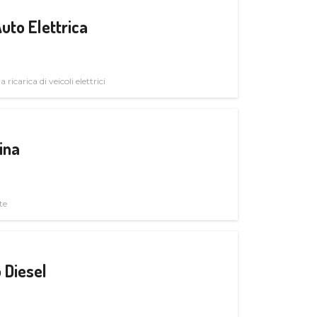
uto Elettrica
 ricarica di veicoli elettrici
ina
te
 Diesel