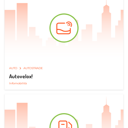
AUTO
AUTOSTRADE
Autovelox!
Infomobilità