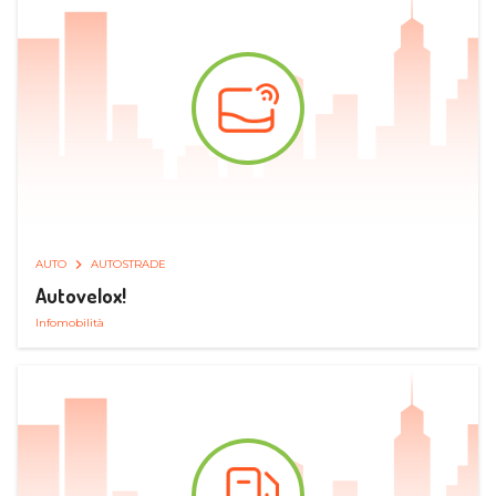
AUTO
AUTOSTRADE
Autovelox!
Infomobilità