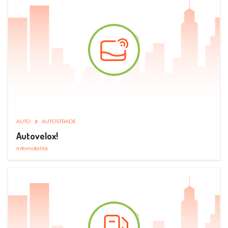
AUTO
AUTOSTRADE
Autovelox!
Infomobilità