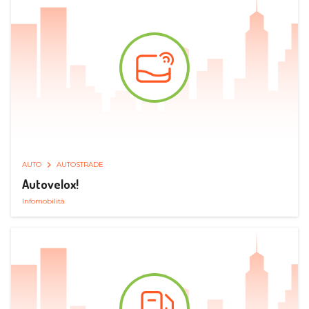
AUTO
AUTOSTRADE
Autovelox!
Infomobilità