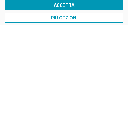
ACCETTA
DriWe Ricarica Auto Elettrica
Ricarica in Postazioni Fisse
PIÙ OPZIONI
AUTO
LAVAGGIO AUTO
EasyCarWash Lavaggio Auto
Lavaggio in Postazioni Fisse