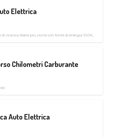
uto Elettrica
di ricarica libere più vicine con fonte di energia 100%
rso Chilometri Carburante
olo
a Auto Elettrica