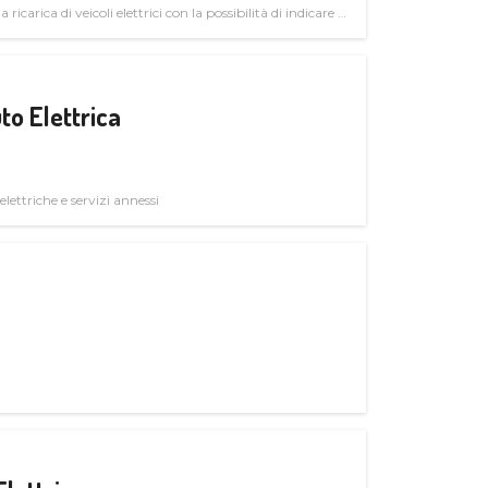
 ricarica di veicoli elettrici con la possibilità di indicare le
to Elettrica
elettriche e servizi annessi