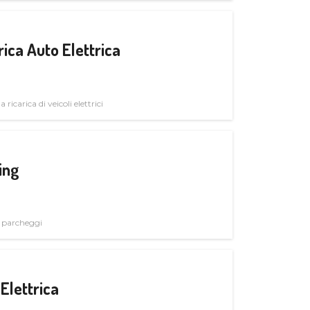
ica Auto Elettrica
 ricarica di veicoli elettrici
ing
i parcheggi
Elettrica