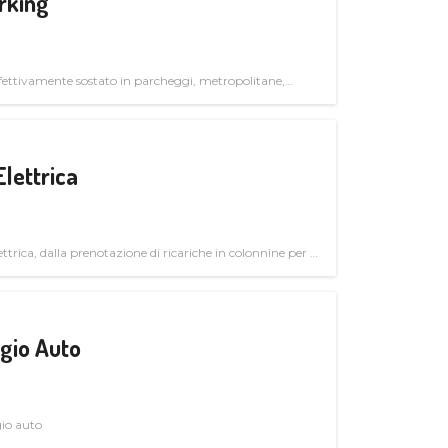
rking
ettivamente sostato in parcheggi, metropolitane,
Elettrica
ttrica, dalla prenotazione di ricariche in colonnine per il
trutturali per il mercato business
gio Auto
gio auto