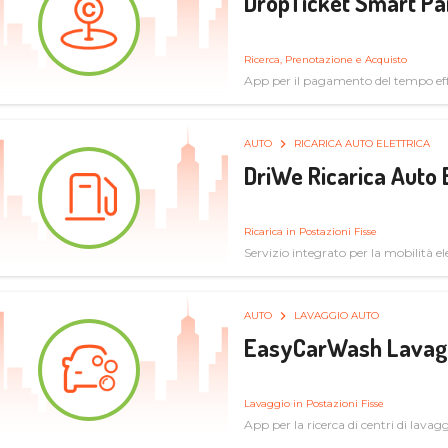
DropTicket Smart Pa
Ricerca, Prenotazione e Acquisto
App per il pagamento del tempo eff
tram, bus
AUTO
RICARICA AUTO ELETTRICA
DriWe Ricarica Auto 
Ricarica in Postazioni Fisse
Servizio integrato per la mobilità ele
mercato consumer a soluzioni infras
AUTO
LAVAGGIO AUTO
EasyCarWash Lavag
Lavaggio in Postazioni Fisse
App per la ricerca di centri di lavag