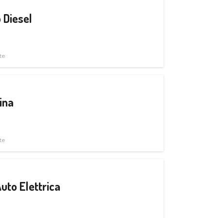
 Diesel
te
ina
te
uto Elettrica