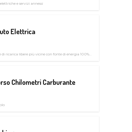
elettriche e servizi annessi
uto Elettrica
di ricarica libere più vicine con fonte di energia 100%
rso Chilometri Carburante
olo