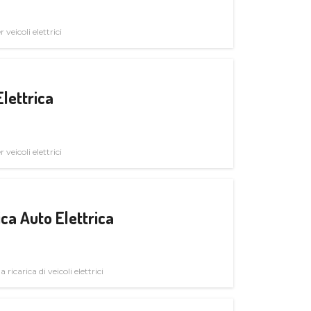
veicoli elettrici
Elettrica
veicoli elettrici
ica Auto Elettrica
 ricarica di veicoli elettrici