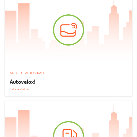
AUTO
AUTOSTRADE
Autovelox!
Infomobilità