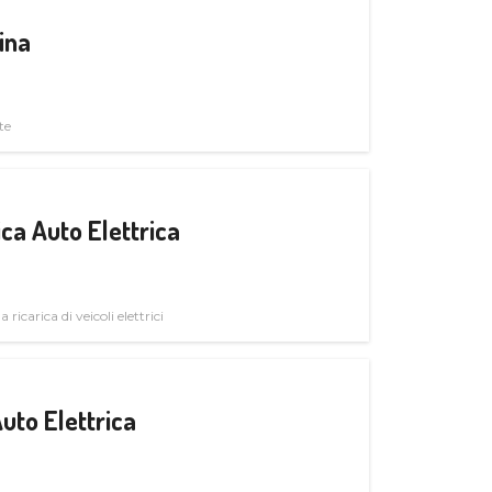
ina
te
ica Auto Elettrica
 ricarica di veicoli elettrici
uto Elettrica