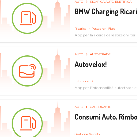
AUTO
RICARICA AUTO ELETTRICA
BMW Charging Ricaric
Ricarica in Postazioni Fisse
App per la ricerca delle stazioni per la
specifiche tecniche
AUTO
AUTOSTRADE
Autovelox!
Infomobilità
App per l'infomobilità autostradale
AUTO
CARBURANTE
Consumi Auto, Rimbo
Gestione Veicolo