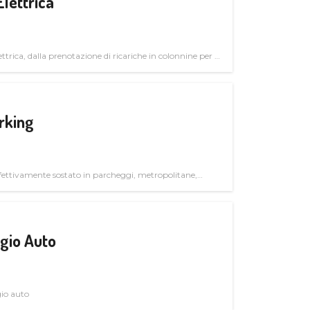
Elettrica
ttrica, dalla prenotazione di ricariche in colonnine per il
trutturali per il mercato business
rking
ettivamente sostato in parcheggi, metropolitane,
gio Auto
gio auto