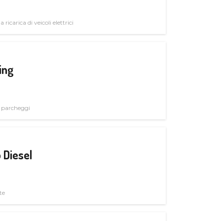
 ricarica di veicoli elettrici
ing
i parcheggi
 Diesel
te