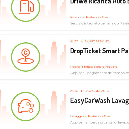
DriWe Ricarica Auto 
Ricarica in Postazioni Fisse
Servizio integrato per la mobilità ele
mercato consumer a soluzioni infras
AUTO
SMART PARKING
DropTicket Smart Pa
Ricerca, Prenotazione e Acquisto
App per il pagamento del tempo eff
tram, bus
AUTO
LAVAGGIO AUTO
EasyCarWash Lavag
Lavaggio in Postazioni Fisse
App per la ricerca di centri di lavag