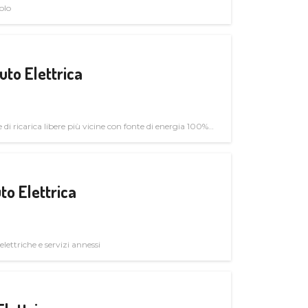
olo
uto Elettrica
di ricarica libere più vicine con fonte di energia 100%
to Elettrica
elettriche e servizi annessi