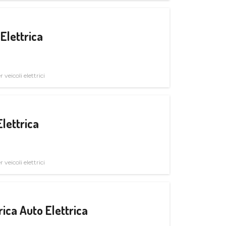
Elettrica
veicoli elettrici
Elettrica
veicoli elettrici
ica Auto Elettrica