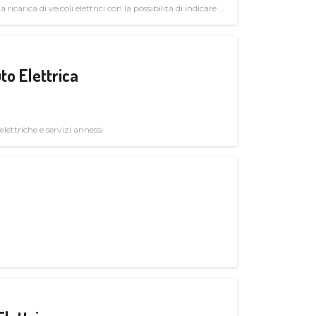
 ricarica di veicoli elettrici con la possibilità di indicare le
to Elettrica
elettriche e servizi annessi