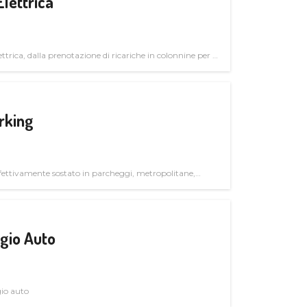
Elettrica
ttrica, dalla prenotazione di ricariche in colonnine per il
trutturali per il mercato business
rking
ettivamente sostato in parcheggi, metropolitane,
gio Auto
gio auto