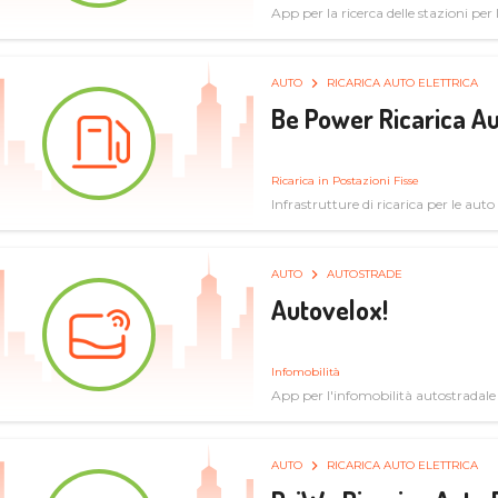
App per la ricerca delle stazioni per la
specifiche tecniche
AUTO
RICARICA AUTO ELETTRICA
Be Power Ricarica Au
Ricarica in Postazioni Fisse
Infrastrutture di ricarica per le auto 
AUTO
AUTOSTRADE
Autovelox!
Infomobilità
App per l'infomobilità autostradale
AUTO
RICARICA AUTO ELETTRICA