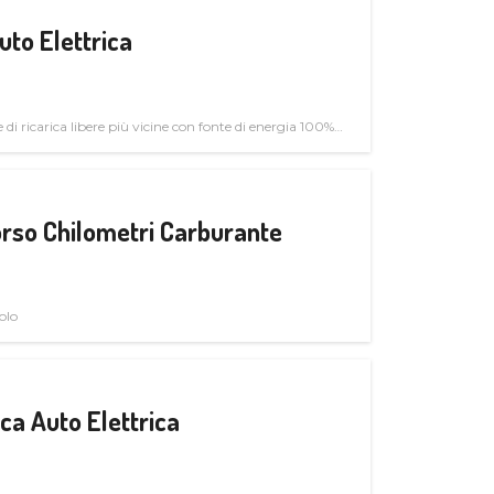
uto Elettrica
di ricarica libere più vicine con fonte di energia 100%
rso Chilometri Carburante
olo
a Auto Elettrica