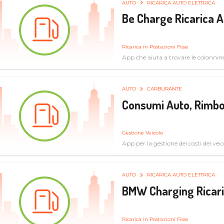
AUTO
RICARICA AUTO ELETTRICA
Be Charge Ricarica A
Ricarica in Postazioni Fisse
App che aiuta a trovare le colonnine 
pulita
AUTO
CARBURANTE
Consumi Auto, Rimbo
Gestione Veicolo
App per la gestione dei costi del veic
AUTO
RICARICA AUTO ELETTRICA
BMW Charging Ricaric
Ricarica in Postazioni Fisse