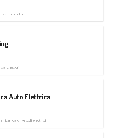
veicoli elettrici
ing
i parcheggi
ica Auto Elettrica
 ricarica di veicoli elettrici