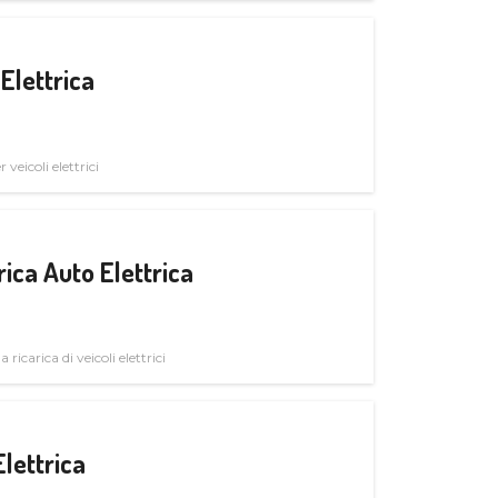
Elettrica
veicoli elettrici
ica Auto Elettrica
 ricarica di veicoli elettrici
Elettrica