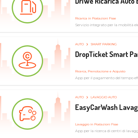
DriWe Ricarica Auto 
Ricarica in Postazioni Fisse
Servizio integrato per la mobilità ele
mercato consumer a soluzioni infras
AUTO
SMART PARKING
DropTicket Smart Pa
Ricerca, Prenotazione e Acquisto
App per il pagamento del tempo eff
tram, bus
AUTO
LAVAGGIO AUTO
EasyCarWash Lavag
Lavaggio in Postazioni Fisse
App per la ricerca di centri di lavag