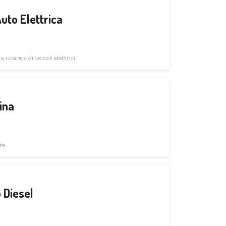
uto Elettrica
 ricarica di veicoli elettrici
ina
te
 Diesel