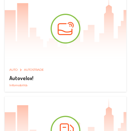
AUTO
AUTOSTRADE
Autovelox!
Infomobilità