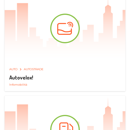
AUTO
AUTOSTRADE
Autovelox!
Infomobilità