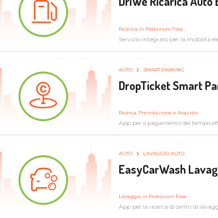
DriWe Ricarica Auto 
Ricarica in Postazioni Fisse
Servizio integrato per la mobilità ele
mercato consumer a soluzioni infras
AUTO
SMART PARKING
DropTicket Smart Pa
Ricerca, Prenotazione e Acquisto
App per il pagamento del tempo eff
tram, bus
AUTO
LAVAGGIO AUTO
EasyCarWash Lavag
Lavaggio in Postazioni Fisse
App per la ricerca di centri di lavag