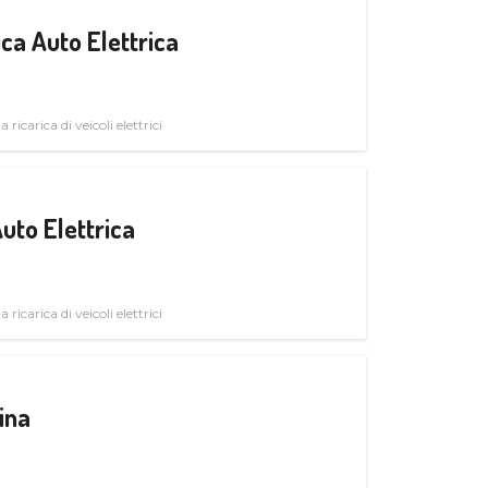
ica Auto Elettrica
 ricarica di veicoli elettrici
uto Elettrica
 ricarica di veicoli elettrici
ina