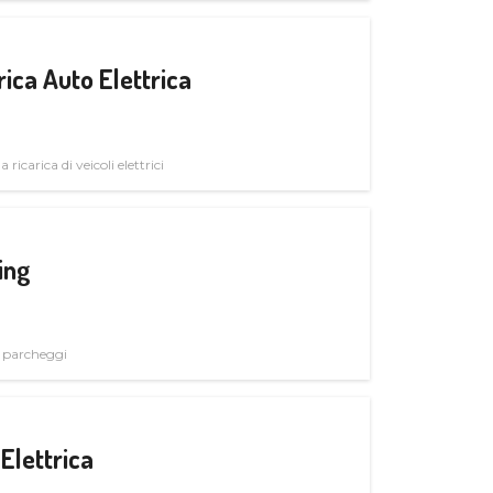
ica Auto Elettrica
 ricarica di veicoli elettrici
ing
i parcheggi
Elettrica