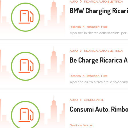
AUTO
RICARICA AUTO ELETTRICA
BMW Charging Ricaric
Ricarica in Postazioni Fisse
App per la ricerca delle stazioni per la
specifiche tecniche
AUTO
RICARICA AUTO ELETTRICA
Be Charge Ricarica A
Ricarica in Postazioni Fisse
App che aiuta a trovare le colonnine 
pulita
AUTO
CARBURANTE
Consumi Auto, Rimbo
Gestione Veicolo