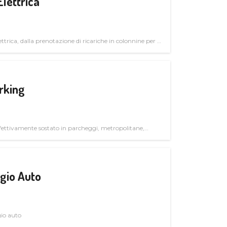
Elettrica
ttrica, dalla prenotazione di ricariche in colonnine per il
trutturali per il mercato business
rking
ettivamente sostato in parcheggi, metropolitane,
gio Auto
gio auto