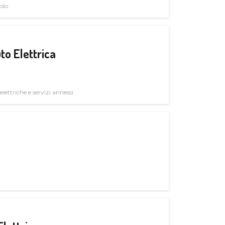
olo
to Elettrica
elettriche e servizi annessi