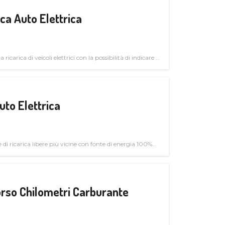
a Auto Elettrica
 ricarica di veicoli elettrici con la possibilità di indicare le
uto Elettrica
di ricarica libere più vicine con fonte di energia 100%
rso Chilometri Carburante