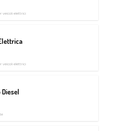
veicoli elettrici
Elettrica
veicoli elettrici
 Diesel
te