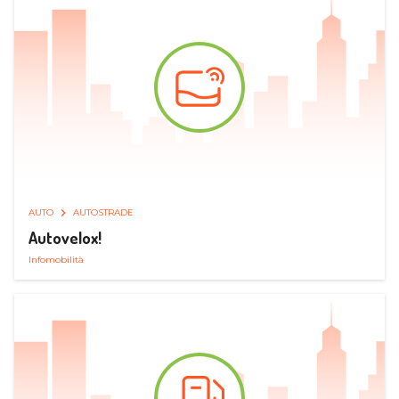
AUTO
AUTOSTRADE
Autovelox!
Infomobilità