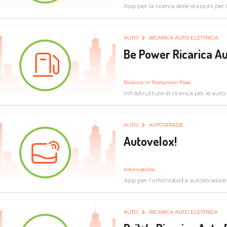
App per la ricerca delle stazioni per la
specifiche tecniche
AUTO
RICARICA AUTO ELETTRICA
Be Power Ricarica Au
Ricarica in Postazioni Fisse
Infrastrutture di ricarica per le auto 
AUTO
AUTOSTRADE
Autovelox!
Infomobilità
App per l'infomobilità autostradale
AUTO
RICARICA AUTO ELETTRICA