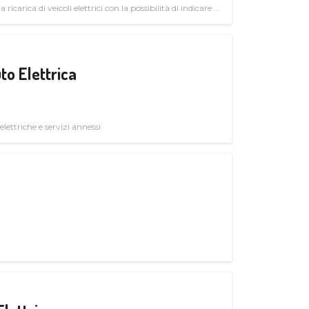
 ricarica di veicoli elettrici con la possibilità di indicare le
to Elettrica
elettriche e servizi annessi