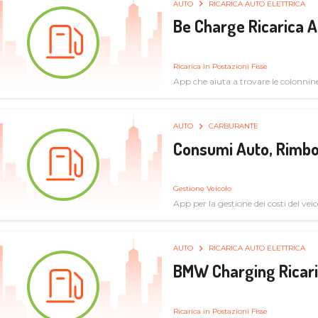
AUTO
RICARICA AUTO ELETTRICA
Be Charge Ricarica A
Ricarica in Postazioni Fisse
App che aiuta a trovare le colonnine 
pulita
AUTO
CARBURANTE
Consumi Auto, Rimbo
Gestione Veicolo
App per la gestione dei costi del veic
AUTO
RICARICA AUTO ELETTRICA
BMW Charging Ricaric
Ricarica in Postazioni Fisse