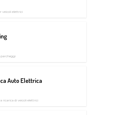
veicoli elettrici
ing
i parcheggi
ica Auto Elettrica
 ricarica di veicoli elettrici