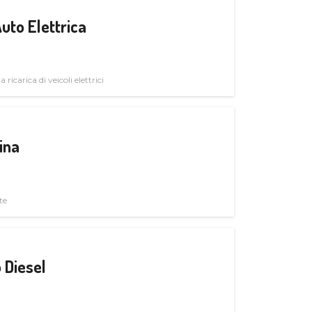
uto Elettrica
 ricarica di veicoli elettrici
ina
te
 Diesel