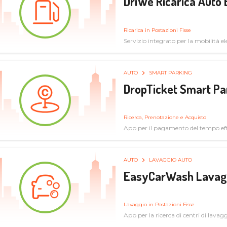
DriWe Ricarica Auto 
Ricarica in Postazioni Fisse
Servizio integrato per la mobilità ele
mercato consumer a soluzioni infras
AUTO
SMART PARKING
DropTicket Smart Pa
Ricerca, Prenotazione e Acquisto
App per il pagamento del tempo eff
tram, bus
AUTO
LAVAGGIO AUTO
EasyCarWash Lavag
Lavaggio in Postazioni Fisse
App per la ricerca di centri di lavag