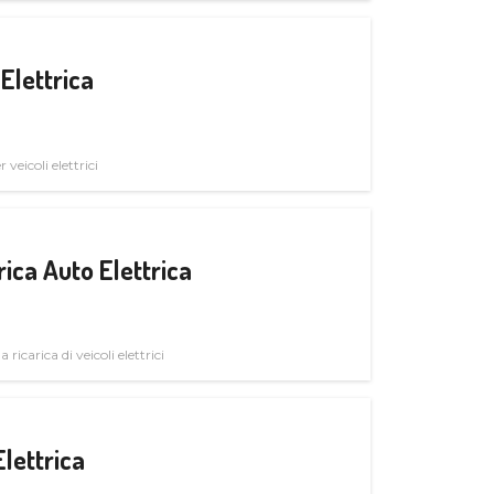
Elettrica
veicoli elettrici
ica Auto Elettrica
 ricarica di veicoli elettrici
Elettrica