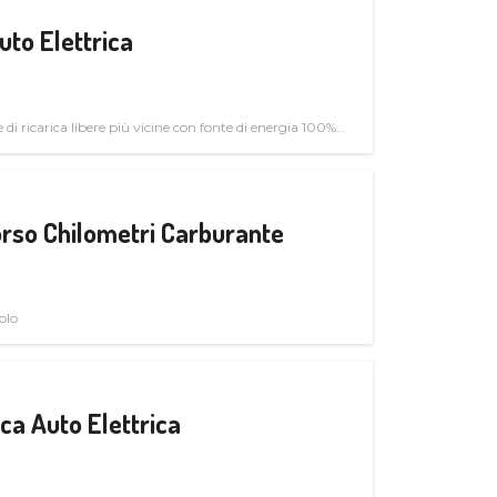
uto Elettrica
di ricarica libere più vicine con fonte di energia 100%
rso Chilometri Carburante
olo
a Auto Elettrica