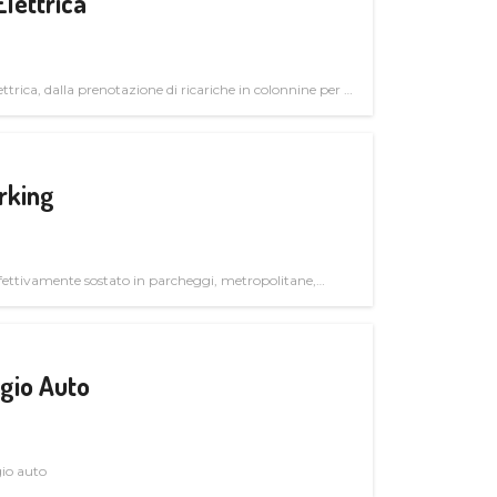
Elettrica
ttrica, dalla prenotazione di ricariche in colonnine per il
trutturali per il mercato business
rking
ettivamente sostato in parcheggi, metropolitane,
gio Auto
gio auto