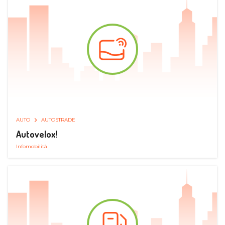
AUTO
AUTOSTRADE
Autovelox!
Infomobilità