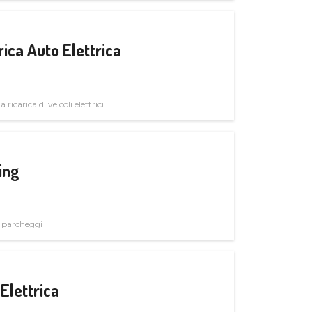
ica Auto Elettrica
 ricarica di veicoli elettrici
ing
i parcheggi
Elettrica