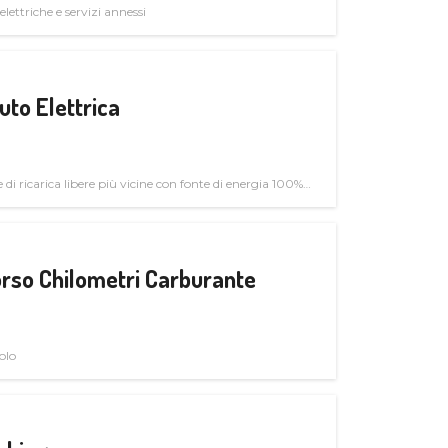
elettriche e servizi annessi
uto Elettrica
di ricarica libere più vicine con fonte di energia 100%
rso Chilometri Carburante
olo