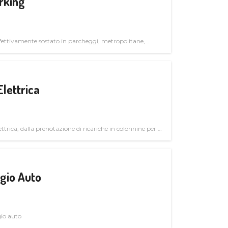
rking
ettivamente sostato in parcheggi, metropolitane,
Elettrica
ttrica, dalla prenotazione di ricariche in colonnine per il
trutturali per il mercato business
gio Auto
gio auto