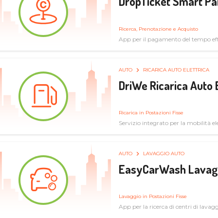
DropTicket Smart Pa
Ricerca, Prenotazione e Acquisto
App per il pagamento del tempo eff
tram, bus
AUTO
RICARICA AUTO ELETTRICA
DriWe Ricarica Auto 
Ricarica in Postazioni Fisse
Servizio integrato per la mobilità ele
mercato consumer a soluzioni infras
AUTO
LAVAGGIO AUTO
EasyCarWash Lavag
Lavaggio in Postazioni Fisse
App per la ricerca di centri di lavag