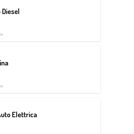
 Diesel
te
ina
te
uto Elettrica