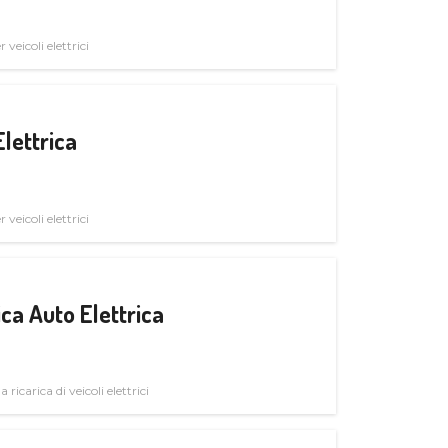
veicoli elettrici
Elettrica
veicoli elettrici
ica Auto Elettrica
 ricarica di veicoli elettrici