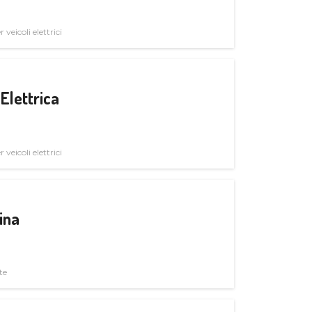
veicoli elettrici
Elettrica
veicoli elettrici
ina
te