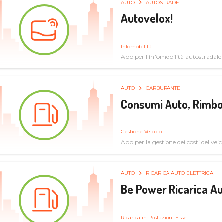
AUTO
AUTOSTRADE
Autovelox!
Infomobilità
App per l'infomobilità autostradale
AUTO
CARBURANTE
Consumi Auto, Rimbo
Gestione Veicolo
App per la gestione dei costi del veic
AUTO
RICARICA AUTO ELETTRICA
Be Power Ricarica Au
Ricarica in Postazioni Fisse