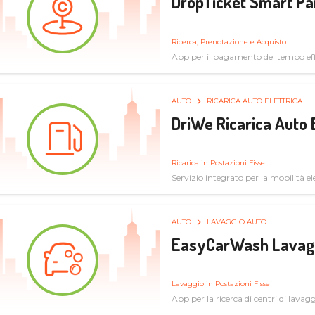
DropTicket Smart Pa
Ricerca, Prenotazione e Acquisto
App per il pagamento del tempo eff
tram, bus
AUTO
RICARICA AUTO ELETTRICA
DriWe Ricarica Auto 
Ricarica in Postazioni Fisse
Servizio integrato per la mobilità ele
mercato consumer a soluzioni infras
AUTO
LAVAGGIO AUTO
EasyCarWash Lavag
Lavaggio in Postazioni Fisse
App per la ricerca di centri di lavag