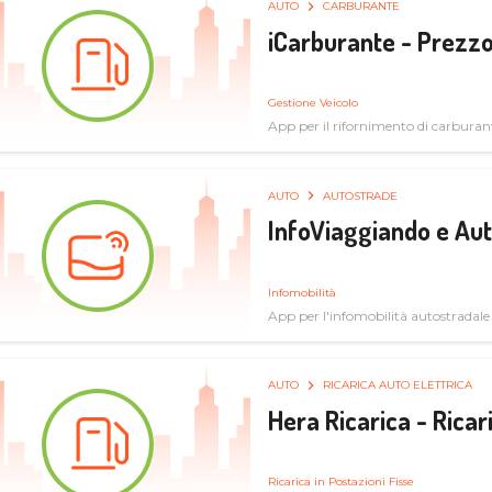
AUTO
CARBURANTE
iCarburante - Prezzo
Gestione Veicolo
App per il rifornimento di carburan
AUTO
AUTOSTRADE
InfoViaggiando e Au
Infomobilità
App per l'infomobilità autostradale
AUTO
RICARICA AUTO ELETTRICA
Hera Ricarica - Ricar
Ricarica in Postazioni Fisse