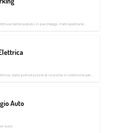
rking
ettivamente sostato in parcheggi, metropolitane,
Elettrica
ttrica, dalla prenotazione di ricariche in colonnine per il
trutturali per il mercato business
gio Auto
gio auto