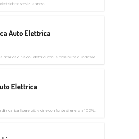
elettriche e servizi annessi
a Auto Elettrica
 ricarica di veicoli elettrici con la possibilità di indicare le
uto Elettrica
di ricarica libere più vicine con fonte di energia 100%