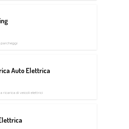
ing
i parcheggi
ica Auto Elettrica
 ricarica di veicoli elettrici
Elettrica