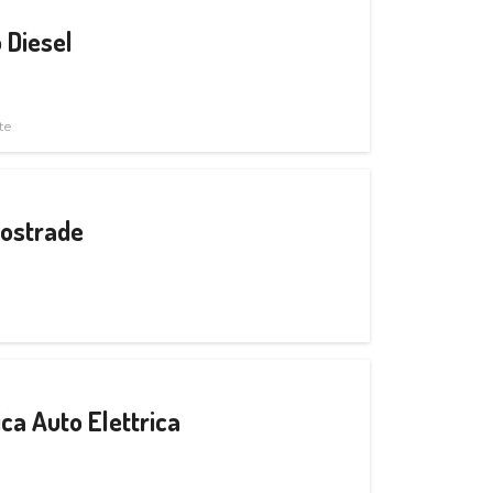
 Diesel
te
tostrade
ica Auto Elettrica