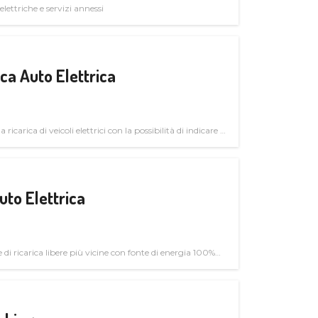
elettriche e servizi annessi
a Auto Elettrica
 ricarica di veicoli elettrici con la possibilità di indicare le
uto Elettrica
di ricarica libere più vicine con fonte di energia 100%