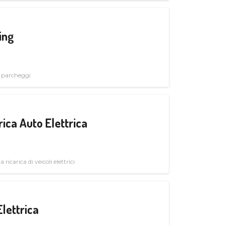
ing
i parcheggi
ica Auto Elettrica
 ricarica di veicoli elettrici
Elettrica