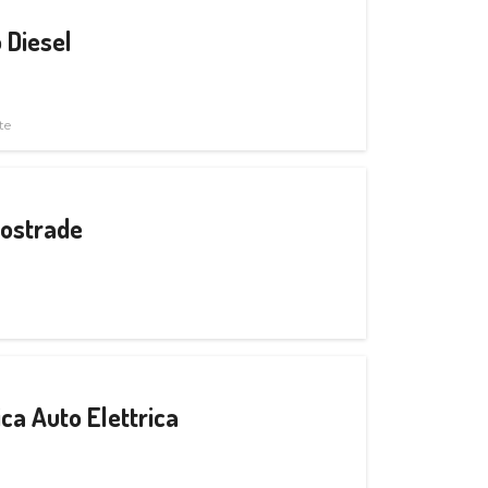
 Diesel
te
tostrade
ica Auto Elettrica