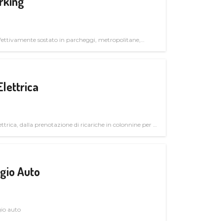
rking
ettivamente sostato in parcheggi, metropolitane,
Elettrica
ttrica, dalla prenotazione di ricariche in colonnine per il
trutturali per il mercato business
gio Auto
gio auto