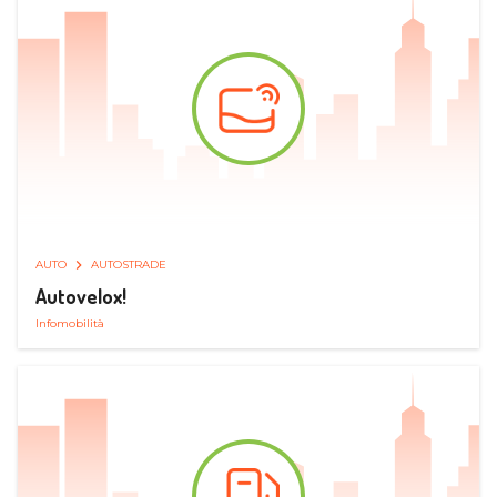
AUTO
AUTOSTRADE
Autovelox!
Infomobilità