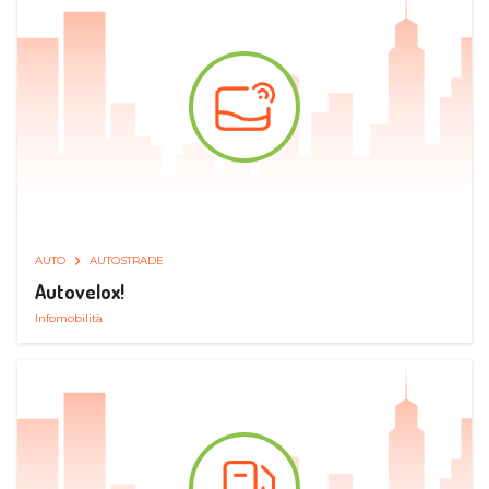
AUTO
AUTOSTRADE
Autovelox!
Infomobilità