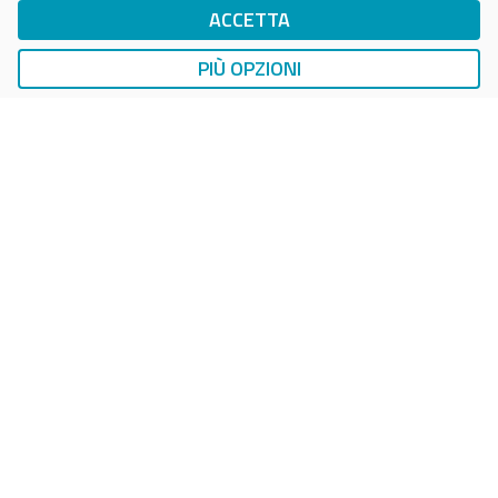
ACCETTA
DriWe Ricarica Auto Elettrica
Ricarica in Postazioni Fisse
PIÙ OPZIONI
AUTO
SMART PARKING
DropTicket Smart Parking
Ricerca, Prenotazione e Acquisto