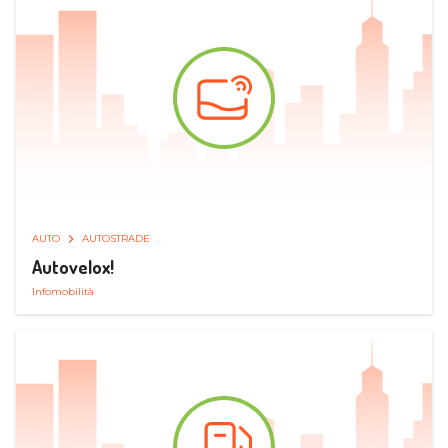
AUTO
AUTOSTRADE
Autovelox!
Infomobilità