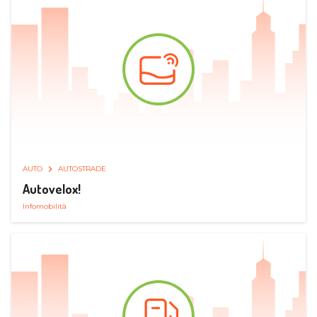
AUTO
AUTOSTRADE
Autovelox!
Infomobilità