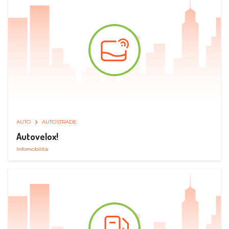
AUTO
AUTOSTRADE
Autovelox!
Infomobilità