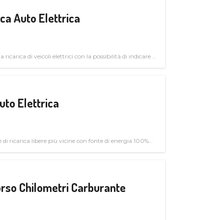
a Auto Elettrica
 ricarica di veicoli elettrici con la possibilità di indicare le
uto Elettrica
di ricarica libere più vicine con fonte di energia 100%
rso Chilometri Carburante