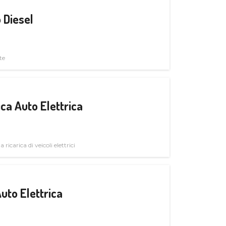
 Diesel
te
ica Auto Elettrica
 ricarica di veicoli elettrici
uto Elettrica