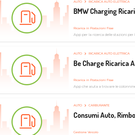
AUTO
RICARICA AUTO ELETTRICA
BMW Charging Ricaric
Ricarica in Postazioni Fisse
App per la ricerca delle stazioni per la
specifiche tecniche
AUTO
RICARICA AUTO ELETTRICA
Be Charge Ricarica A
Ricarica in Postazioni Fisse
App che aiuta a trovare le colonnine 
pulita
AUTO
CARBURANTE
Consumi Auto, Rimbo
Gestione Veicolo