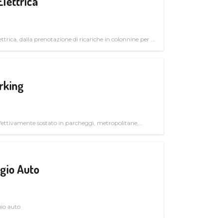
Elettrica
ttrica, dalla prenotazione di ricariche in colonnine per il
trutturali per il mercato business
rking
ettivamente sostato in parcheggi, metropolitane,
gio Auto
gio auto