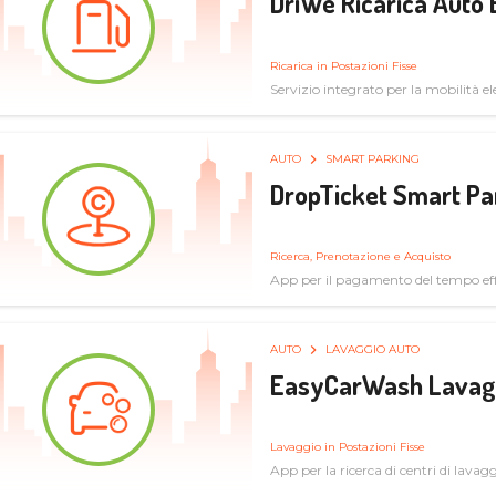
DriWe Ricarica Auto 
Ricarica in Postazioni Fisse
Servizio integrato per la mobilità ele
mercato consumer a soluzioni infras
AUTO
SMART PARKING
DropTicket Smart Pa
Ricerca, Prenotazione e Acquisto
App per il pagamento del tempo eff
tram, bus
AUTO
LAVAGGIO AUTO
EasyCarWash Lavag
Lavaggio in Postazioni Fisse
App per la ricerca di centri di lavag