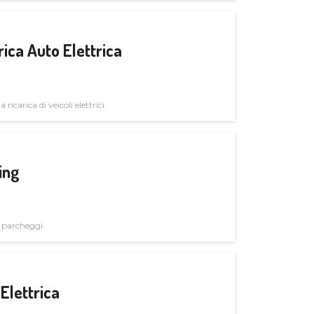
ica Auto Elettrica
 ricarica di veicoli elettrici
ing
i parcheggi
Elettrica