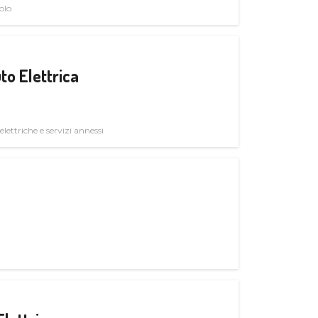
olo
to Elettrica
elettriche e servizi annessi