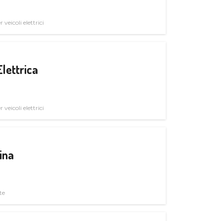
veicoli elettrici
Elettrica
veicoli elettrici
ina
te