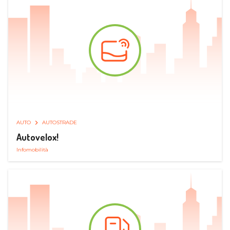
AUTO
AUTOSTRADE
Autovelox!
Infomobilità