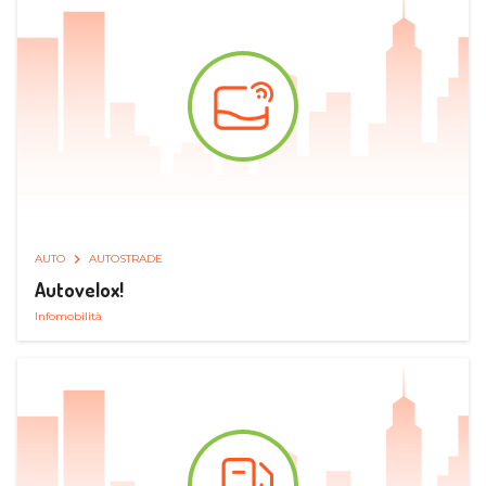
AUTO
AUTOSTRADE
Autovelox!
Infomobilità