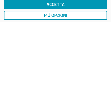
ACCETTA
DriWe Ricarica Auto Elettrica
Ricarica in Postazioni Fisse
PIÙ OPZIONI
AUTO
SMART PARKING
DropTicket Smart Parking
Ricerca, Prenotazione e Acquisto