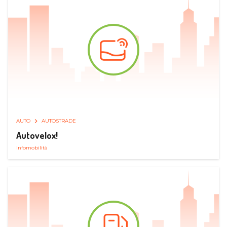
AUTO
AUTOSTRADE
Autovelox!
Infomobilità