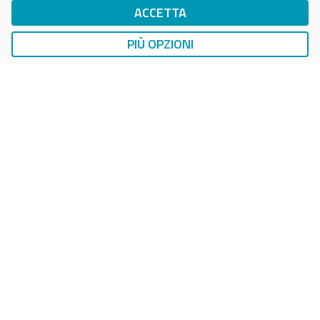
ACCETTA
DropTicket Smart Parking
Ricerca, Prenotazione e Acquisto
PIÙ OPZIONI
AUTO
LAVAGGIO AUTO
EasyCarWash Lavaggio Auto
Lavaggio in Postazioni Fisse