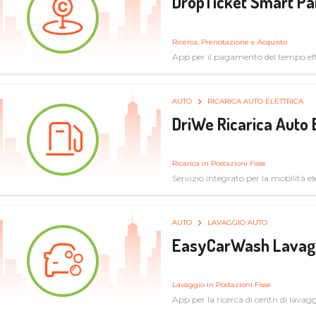
DropTicket Smart Pa
Ricerca, Prenotazione e Acquisto
App per il pagamento del tempo eff
tram, bus
AUTO
RICARICA AUTO ELETTRICA
DriWe Ricarica Auto 
Ricarica in Postazioni Fisse
Servizio integrato per la mobilità ele
mercato consumer a soluzioni infras
AUTO
LAVAGGIO AUTO
EasyCarWash Lavag
Lavaggio in Postazioni Fisse
App per la ricerca di centri di lavag