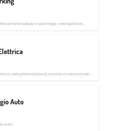
rking
ettivamente sostato in parcheggi, metropolitane,
Elettrica
ttrica, dalla prenotazione di ricariche in colonnine per il
trutturali per il mercato business
gio Auto
gio auto