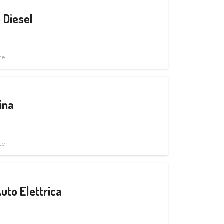
 Diesel
te
ina
te
uto Elettrica