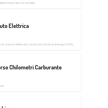
elettriche e servizi annessi
uto Elettrica
di ricarica libere più vicine con fonte di energia 100%
rso Chilometri Carburante
olo