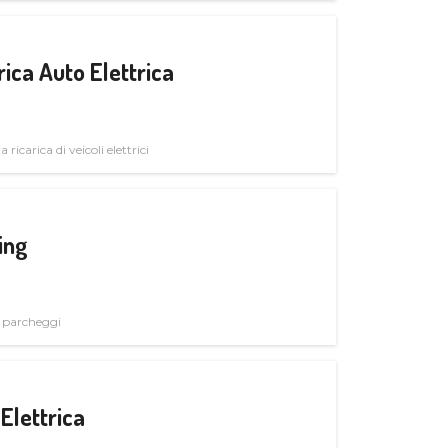
ica Auto Elettrica
 ricarica di veicoli elettrici
ing
i parcheggi
Elettrica