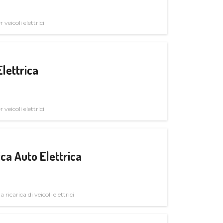
veicoli elettrici
Elettrica
veicoli elettrici
ica Auto Elettrica
 ricarica di veicoli elettrici