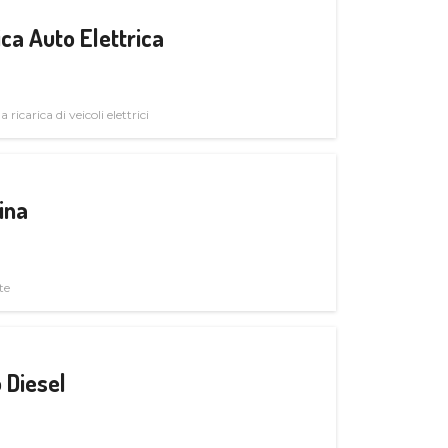
ica Auto Elettrica
 ricarica di veicoli elettrici
ina
te
 Diesel