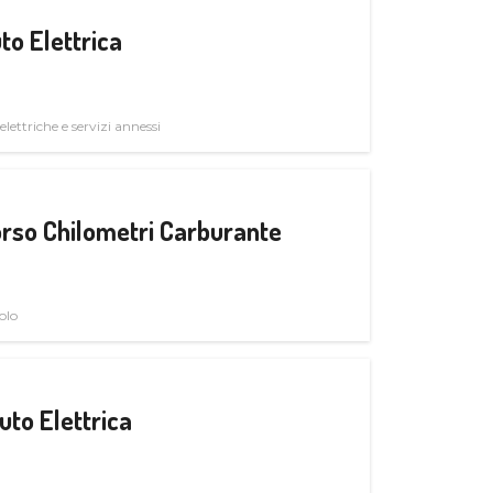
to Elettrica
elettriche e servizi annessi
rso Chilometri Carburante
olo
uto Elettrica