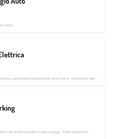
gio Auto
gio auto
Elettrica
ttrica, dalla prenotazione di ricariche in colonnine per il
trutturali per il mercato business
rking
ettivamente sostato in parcheggi, metropolitane,