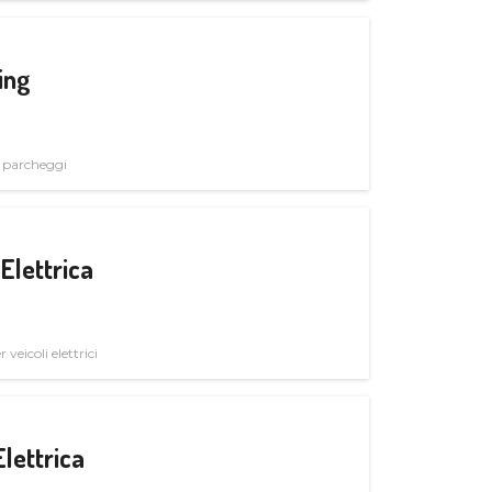
ing
i parcheggi
Elettrica
veicoli elettrici
Elettrica