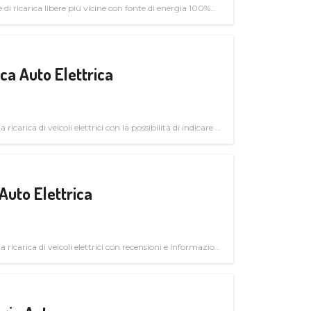
di ricarica libere più vicine con fonte di energia 100%
a Auto Elettrica
 ricarica di veicoli elettrici con la possibilità di indicare le
Auto Elettrica
la ricarica di veicoli elettrici con recensioni e informazioni