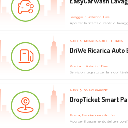
EasyCarWash Lavag
Lavaggio in Postazioni Fisse
App per la ricerca di centri di lavag
AUTO
RICARICA AUTO ELETTRICA
DriWe Ricarica Auto 
Ricarica in Postazioni Fisse
Servizio integrato per la mobilità ele
mercato consumer a soluzioni infras
AUTO
SMART PARKING
DropTicket Smart Pa
Ricerca, Prenotazione e Acquisto
App per il pagamento del tempo eff
tram, bus