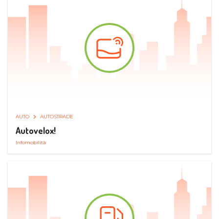
AUTO
AUTOSTRADE
Autovelox!
Infomobilità