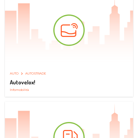
AUTO
AUTOSTRADE
Autovelox!
Infomobilità