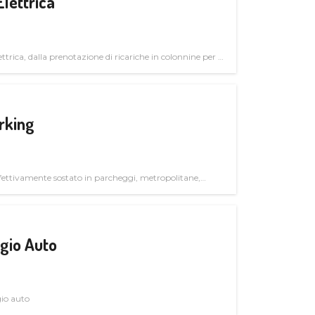
Elettrica
ttrica, dalla prenotazione di ricariche in colonnine per il
trutturali per il mercato business
rking
ettivamente sostato in parcheggi, metropolitane,
gio Auto
gio auto