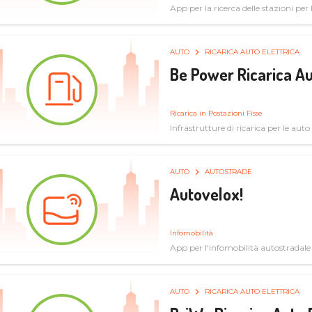
App per la ricerca delle stazioni per la
specifiche tecniche
AUTO
RICARICA AUTO ELETTRICA
Be Power Ricarica Au
Ricarica in Postazioni Fisse
Infrastrutture di ricarica per le auto 
AUTO
AUTOSTRADE
Autovelox!
Infomobilità
App per l'infomobilità autostradale
AUTO
RICARICA AUTO ELETTRICA