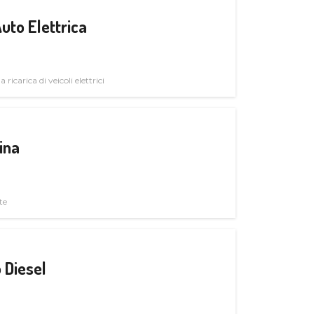
uto Elettrica
 ricarica di veicoli elettrici
ina
te
 Diesel