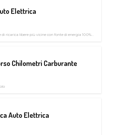
uto Elettrica
di ricarica libere più vicine con fonte di energia 100%
rso Chilometri Carburante
olo
a Auto Elettrica