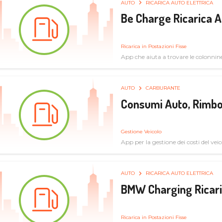
AUTO
RICARICA AUTO ELETTRICA
Be Charge Ricarica A
Ricarica in Postazioni Fisse
App che aiuta a trovare le colonnine 
pulita
AUTO
CARBURANTE
Consumi Auto, Rimbo
Gestione Veicolo
App per la gestione dei costi del veic
AUTO
RICARICA AUTO ELETTRICA
BMW Charging Ricaric
Ricarica in Postazioni Fisse