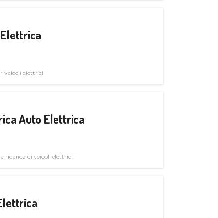
Elettrica
veicoli elettrici
ica Auto Elettrica
 ricarica di veicoli elettrici
Elettrica