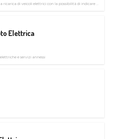
 ricarica di veicoli elettrici con la possibilità di indicare le
to Elettrica
elettriche e servizi annessi