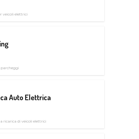
veicoli elettrici
ing
i parcheggi
ica Auto Elettrica
 ricarica di veicoli elettrici