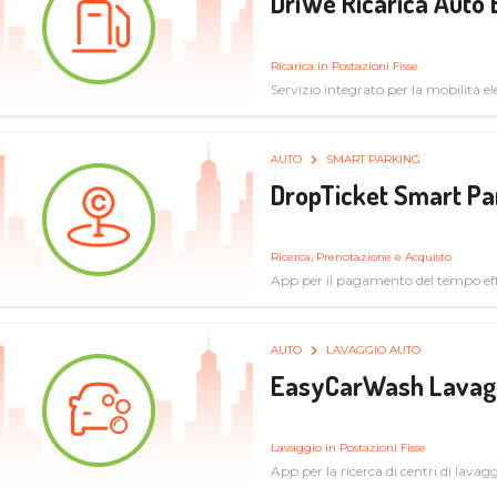
DriWe Ricarica Auto 
Ricarica in Postazioni Fisse
Servizio integrato per la mobilità ele
mercato consumer a soluzioni infras
AUTO
SMART PARKING
DropTicket Smart Pa
Ricerca, Prenotazione e Acquisto
App per il pagamento del tempo eff
tram, bus
AUTO
LAVAGGIO AUTO
EasyCarWash Lavag
Lavaggio in Postazioni Fisse
App per la ricerca di centri di lavag