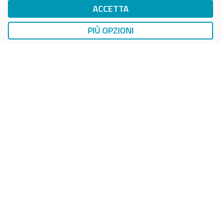
ACCETTA
DropTicket Smart Parking
Ricerca, Prenotazione e Acquisto
PIÙ OPZIONI
AUTO
LAVAGGIO AUTO
EasyCarWash Lavaggio Auto
Lavaggio in Postazioni Fisse