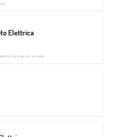
olo
to Elettrica
elettriche e servizi annessi