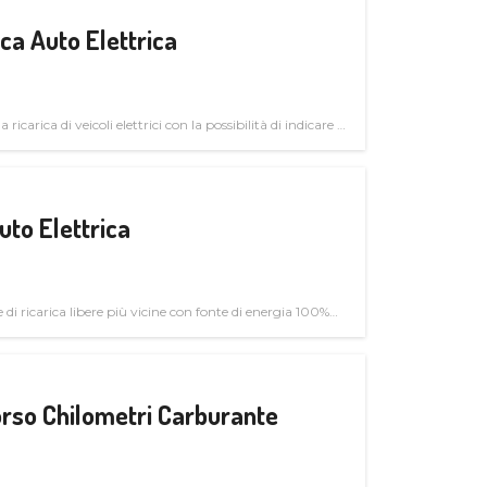
a Auto Elettrica
 ricarica di veicoli elettrici con la possibilità di indicare le
uto Elettrica
di ricarica libere più vicine con fonte di energia 100%
rso Chilometri Carburante