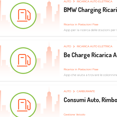
AUTO
RICARICA AUTO ELETTRICA
BMW Charging Ricaric
Ricarica in Postazioni Fisse
App per la ricerca delle stazioni per la
specifiche tecniche
AUTO
RICARICA AUTO ELETTRICA
Be Charge Ricarica A
Ricarica in Postazioni Fisse
App che aiuta a trovare le colonnine 
pulita
AUTO
CARBURANTE
Consumi Auto, Rimbo
Gestione Veicolo