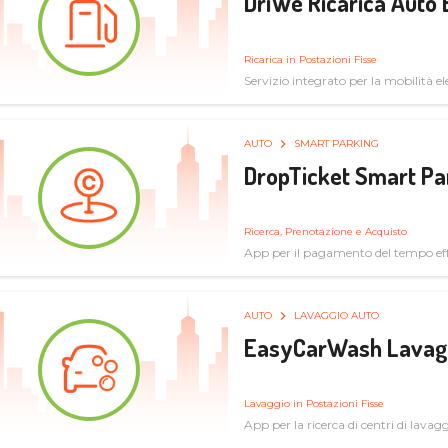
DriWe Ricarica Auto 
Ricarica in Postazioni Fisse
Servizio integrato per la mobilità ele
mercato consumer a soluzioni infras
AUTO
SMART PARKING
DropTicket Smart Pa
Ricerca, Prenotazione e Acquisto
App per il pagamento del tempo eff
tram, bus
AUTO
LAVAGGIO AUTO
EasyCarWash Lavag
Lavaggio in Postazioni Fisse
App per la ricerca di centri di lavag