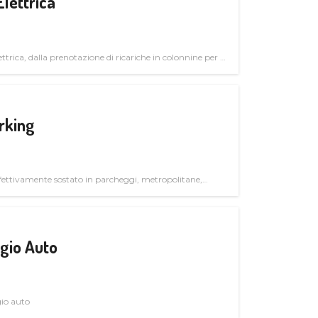
Elettrica
ttrica, dalla prenotazione di ricariche in colonnine per il
trutturali per il mercato business
rking
ettivamente sostato in parcheggi, metropolitane,
gio Auto
gio auto