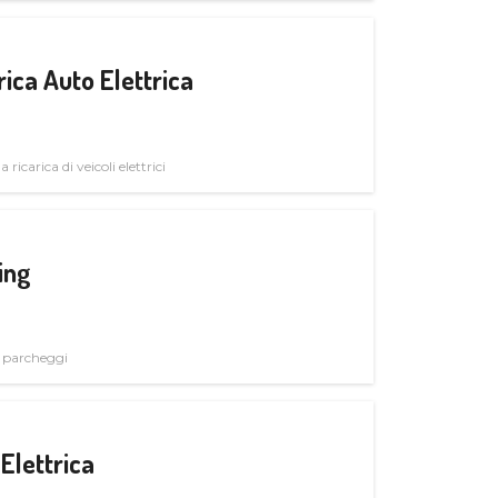
ica Auto Elettrica
 ricarica di veicoli elettrici
ing
i parcheggi
Elettrica