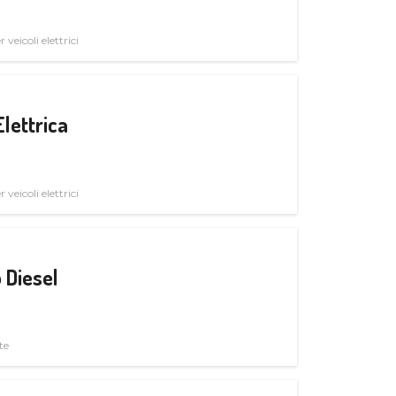
veicoli elettrici
Elettrica
veicoli elettrici
 Diesel
te