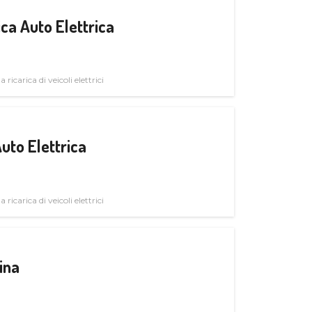
ica Auto Elettrica
 ricarica di veicoli elettrici
uto Elettrica
 ricarica di veicoli elettrici
ina