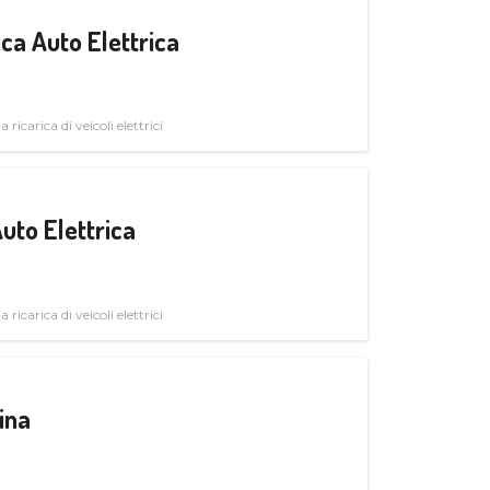
ica Auto Elettrica
 ricarica di veicoli elettrici
uto Elettrica
 ricarica di veicoli elettrici
ina