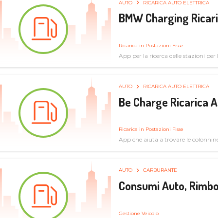
AUTO
RICARICA AUTO ELETTRICA
BMW Charging Ricaric
Ricarica in Postazioni Fisse
App per la ricerca delle stazioni per la
specifiche tecniche
AUTO
RICARICA AUTO ELETTRICA
Be Charge Ricarica A
Ricarica in Postazioni Fisse
App che aiuta a trovare le colonnine 
pulita
AUTO
CARBURANTE
Consumi Auto, Rimbo
Gestione Veicolo