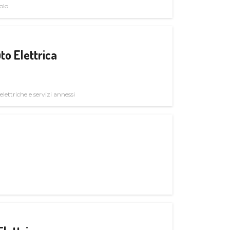
olo
to Elettrica
elettriche e servizi annessi