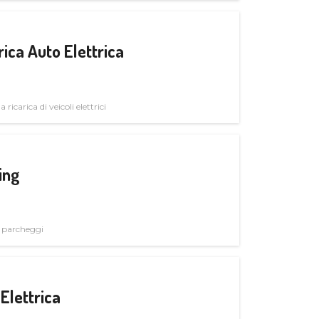
ica Auto Elettrica
 ricarica di veicoli elettrici
ing
i parcheggi
Elettrica