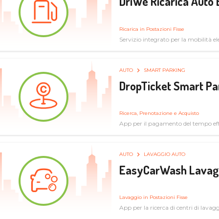
DriWe Ricarica Auto 
Ricarica in Postazioni Fisse
Servizio integrato per la mobilità ele
mercato consumer a soluzioni infras
AUTO
SMART PARKING
DropTicket Smart Pa
Ricerca, Prenotazione e Acquisto
App per il pagamento del tempo eff
tram, bus
AUTO
LAVAGGIO AUTO
EasyCarWash Lavag
Lavaggio in Postazioni Fisse
App per la ricerca di centri di lavag