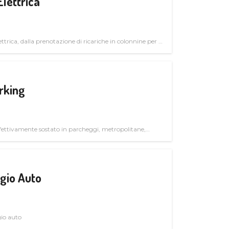
Elettrica
ttrica, dalla prenotazione di ricariche in colonnine per il
trutturali per il mercato business
rking
ettivamente sostato in parcheggi, metropolitane,
gio Auto
gio auto