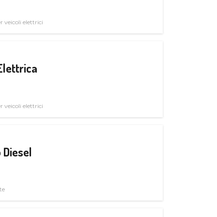
veicoli elettrici
Elettrica
veicoli elettrici
 Diesel
te