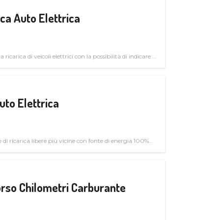
a Auto Elettrica
 ricarica di veicoli elettrici con la possibilità di indicare le
uto Elettrica
di ricarica libere più vicine con fonte di energia 100%
rso Chilometri Carburante