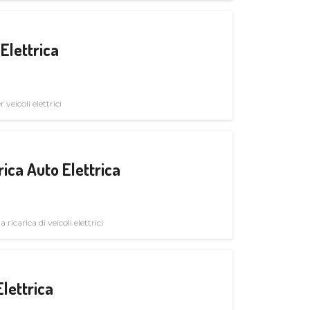
Elettrica
veicoli elettrici
ica Auto Elettrica
 ricarica di veicoli elettrici
Elettrica