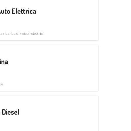
uto Elettrica
 ricarica di veicoli elettrici
ina
te
 Diesel