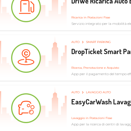
DriWe Ricarica Auto 
Ricarica in Postazioni Fisse
Servizio integrato per la mobilità ele
mercato consumer a soluzioni infras
AUTO
SMART PARKING
DropTicket Smart Pa
Ricerca, Prenotazione e Acquisto
App per il pagamento del tempo eff
tram, bus
AUTO
LAVAGGIO AUTO
EasyCarWash Lavag
Lavaggio in Postazioni Fisse
App per la ricerca di centri di lavag