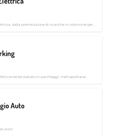
Elettrica
ttrica, dalla prenotazione di ricariche in colonnine per il
trutturali per il mercato business
rking
ettivamente sostato in parcheggi, metropolitane,
gio Auto
gio auto