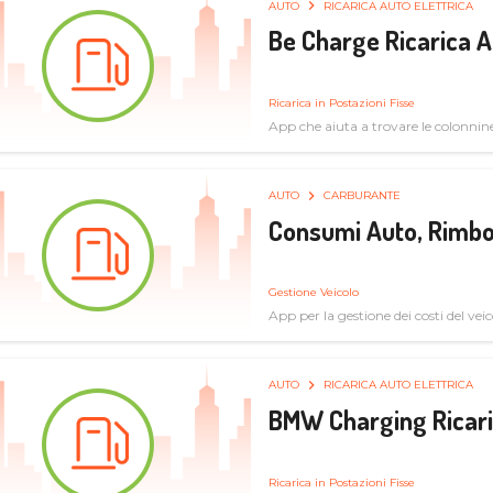
AUTO
RICARICA AUTO ELETTRICA
Be Charge Ricarica A
Ricarica in Postazioni Fisse
App che aiuta a trovare le colonnine 
pulita
AUTO
CARBURANTE
Consumi Auto, Rimbo
Gestione Veicolo
App per la gestione dei costi del veic
AUTO
RICARICA AUTO ELETTRICA
BMW Charging Ricaric
Ricarica in Postazioni Fisse