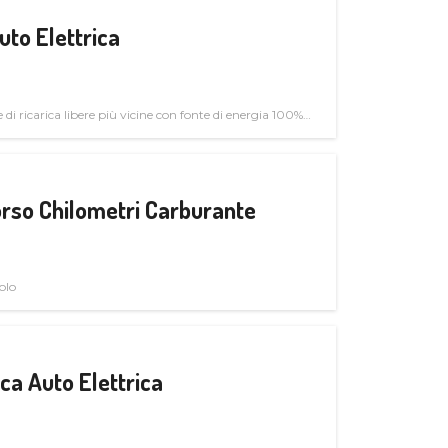
uto Elettrica
di ricarica libere più vicine con fonte di energia 100%
rso Chilometri Carburante
olo
a Auto Elettrica