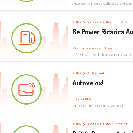
App per la ricerca delle stazioni per la
specifiche tecniche
AUTO
RICARICA AUTO ELETTRICA
Be Power Ricarica Au
Ricarica in Postazioni Fisse
Infrastrutture di ricarica per le auto 
AUTO
AUTOSTRADE
Autovelox!
Infomobilità
App per l'infomobilità autostradale
AUTO
RICARICA AUTO ELETTRICA