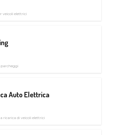
veicoli elettrici
ing
i parcheggi
ica Auto Elettrica
 ricarica di veicoli elettrici