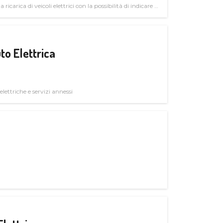
 ricarica di veicoli elettrici con la possibilità di indicare le
to Elettrica
elettriche e servizi annessi