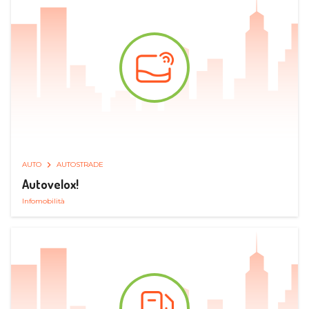
AUTO
AUTOSTRADE
Autovelox!
Infomobilità