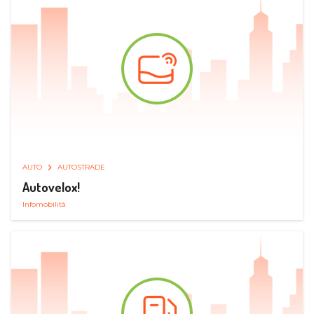
AUTO
AUTOSTRADE
Autovelox!
Infomobilità