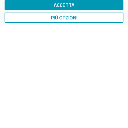
ACCETTA
DropTicket Smart Parking
Ricerca, Prenotazione e Acquisto
PIÙ OPZIONI
AUTO
LAVAGGIO AUTO
EasyCarWash Lavaggio Auto
Lavaggio in Postazioni Fisse