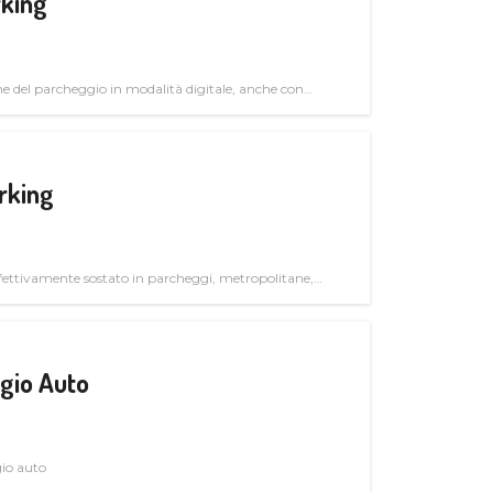
rking
ne del parcheggio in modalità digitale, anche con
rking
ettivamente sostato in parcheggi, metropolitane,
gio Auto
gio auto