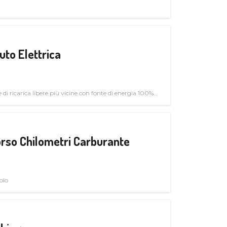
uto Elettrica
di ricarica libere più vicine con fonte di energia 100%
rso Chilometri Carburante
olo