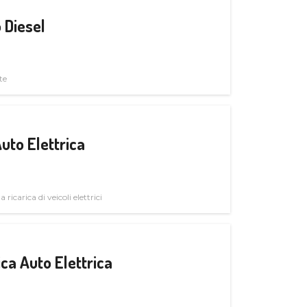
 Diesel
te
uto Elettrica
 ricarica di veicoli elettrici
ica Auto Elettrica