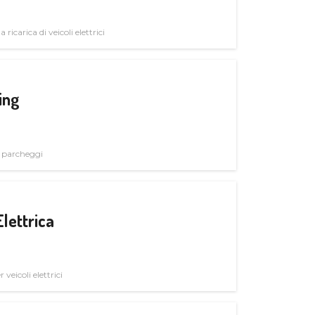
 ricarica di veicoli elettrici
ing
i parcheggi
Elettrica
veicoli elettrici