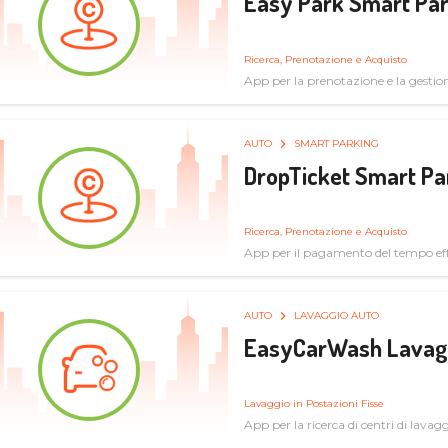
Easy Park Smart Pa
Ricerca, Prenotazione e Acquisto
App per la prenotazione e la gestio
prenotazione di ricariche elettriche
AUTO
SMART PARKING
DropTicket Smart Pa
Ricerca, Prenotazione e Acquisto
App per il pagamento del tempo eff
tram, bus
AUTO
LAVAGGIO AUTO
EasyCarWash Lavag
Lavaggio in Postazioni Fisse
App per la ricerca di centri di lavag