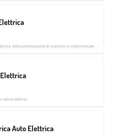
Elettrica
ttrica, dalla prenotazione di ricariche in colonnine per il
trutturali per il mercato business
Elettrica
veicoli elettrici
ica Auto Elettrica